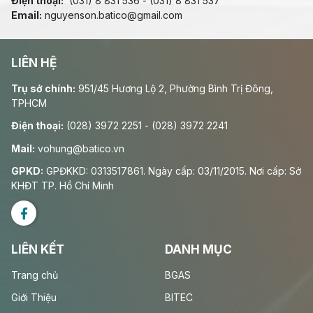
Điện thoại:
(031) 8 831 536 - (031) 8 831 537
Email:
nguyenson.batico@gmail.com
LIÊN HỆ
Trụ sở chính:
951/45 Hương Lộ 2, Phường Bình Trị Đông,
TPHCM
Điện thoại:
(028) 3972 2251 - (028) 3972 2241
Mail:
vohung@batico.vn
GPKD:
GPĐKKD: 0313517861. Ngày cấp: 03/11/2015. Nơi cấp: Sở
KHĐT TP. Hồ Chí Minh
LIÊN KẾT
DANH MỤC
Trang chủ
BGAS
Giới Thiệu
BITEC