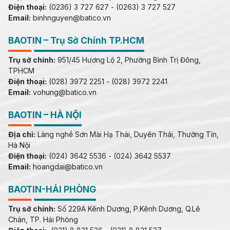
Điện thoại:
(0236) 3 727 627 - (0263) 3 727 527
Email:
binhnguyen@batico.vn
BAOTIN – Trụ Sở Chính TP.HCM
Trụ sở chính:
951/45 Hương Lộ 2, Phường Bình Trị Đông,
TPHCM
Điện thoại:
(028) 3972 2251 - (028) 3972 2241
Email:
vohung@batico.vn
BAOTIN – HÀ NỘI
Địa chỉ:
Làng nghề Sơn Mài Hạ Thái, Duyên Thái, Thường Tín,
Hà Nội
Điện thoại:
(024) 3642 5536 - (024) 3642 5537
Email:
hoangdai@batico.vn
BAOTIN-HẢI PHÒNG
Trụ sở chính:
Số 229A Kênh Dương, P.Kênh Dương, Q.Lê
Chân, TP. Hải Phòng