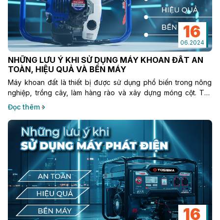
16
06.2024
NHỮNG LƯU Ý KHI SỬ DỤNG MÁY KHOAN ĐẤT AN
TOÀN, HIỆU QUẢ VÀ BỀN MÁY
Máy khoan đất là thiết bị được sử dụng phổ biến trong nông
nghiệp, trồng cây, làm hàng rào và xây dựng móng cột. Tuy
nhiên, nếu sử dụng không đúng cách, máy có thể gây nguy
Đọc thêm
hiểm và nhanh hư hỏng.
16