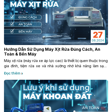
27
06.2024
Hướng Dẫn Sử Dụng Máy Xịt Rửa Đúng Cách, An
Toàn & Bền Máy
Máy xịt rửa (máy rửa xe áp lực cao) là thiết bị quen thuộc trong
gia đình, tiệm rửa xe và nhà xưởng nhờ khả năng làm sạch
nhanh, tiết kiệm nước và công sức. Tuy nhiên, nếu sử dụng
Đọc thêm
không đúng cách, máy dễ hỏng, giảm tuổi thọ và gây mất an
toàn.