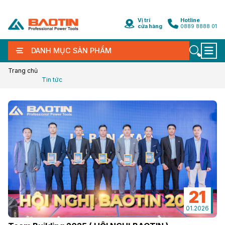
Vị trí
Hotline
cửa hàng
0889 8888 01
DANH MỤC SẢN PHẨM
Trang chủ
Tin tức
21
01.2026