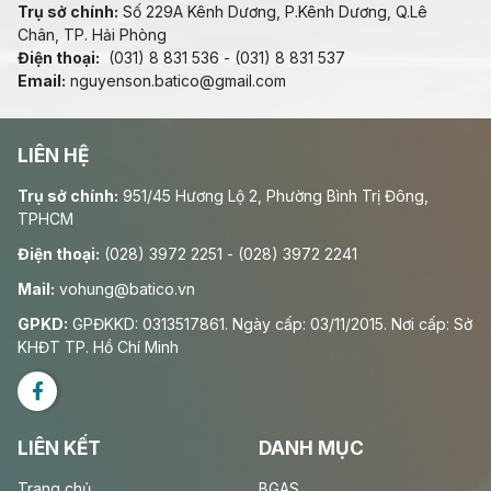
Trụ sở chính:
Số 229A Kênh Dương, P.Kênh Dương, Q.Lê
Chân, TP. Hải Phòng
Điện thoại:
(031) 8 831 536 - (031) 8 831 537
Email:
nguyenson.batico@gmail.com
LIÊN HỆ
Trụ sở chính:
951/45 Hương Lộ 2, Phường Bình Trị Đông,
TPHCM
Điện thoại:
(028) 3972 2251 - (028) 3972 2241
Mail:
vohung@batico.vn
GPKD:
GPĐKKD: 0313517861. Ngày cấp: 03/11/2015. Nơi cấp: Sở
KHĐT TP. Hồ Chí Minh
LIÊN KẾT
DANH MỤC
Trang chủ
BGAS