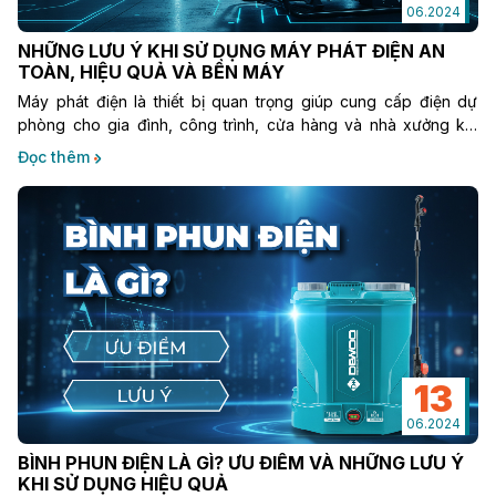
06.2024
NHỮNG LƯU Ý KHI SỬ DỤNG MÁY PHÁT ĐIỆN AN
TOÀN, HIỆU QUẢ VÀ BỀN MÁY
Máy phát điện là thiết bị quan trọng giúp cung cấp điện dự
phòng cho gia đình, công trình, cửa hàng và nhà xưởng khi
xảy ra mất điện. Tuy nhiên, nếu sử dụng không đúng cách,
Đọc thêm
máy phát điện có thể gây nguy hiểm, tốn nhiên liệu và nhanh
hư hỏng.
13
06.2024
BÌNH PHUN ĐIỆN LÀ GÌ? ƯU ĐIỂM VÀ NHỮNG LƯU Ý
KHI SỬ DỤNG HIỆU QUẢ