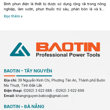
Bình phun điện là thiết bị được sử dụng rộng rãi trong nông
nghiệp, làm vườn, phun thuốc trừ sâu, phân bón lá và khử
khuẩn. Nhờ khả năng phun đều, tiết kiệm công sức và nâng
Đọc thêm
cao hiệu suất làm việc, bình phun điện ngày càng được nhiều
người lựa chọn.
BAOTIN – TÂY NGUYÊN
Địa chỉ:
39 Nguyễn Kinh Chi, Phường Tân An, Thành phố Buôn
Ma Thuột, Tỉnh Đắk Lắk
Điện thoại:
(0262) 3 622 688 - (0262) 3 622 699
Email:
khangnguyen.batico@gmail.com
BAOTIN – ĐÀ NẴNG