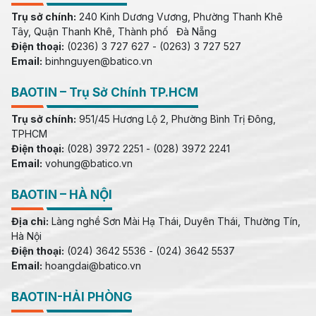
Trụ sở chính:
240 Kinh Dương Vương, Phường Thanh Khê
Tây, Quận Thanh Khê, Thành phố Đà Nẵng
Điện thoại:
(0236) 3 727 627 - (0263) 3 727 527
Email:
binhnguyen@batico.vn
BAOTIN – Trụ Sở Chính TP.HCM
Trụ sở chính:
951/45 Hương Lộ 2, Phường Bình Trị Đông,
TPHCM
Điện thoại:
(028) 3972 2251 - (028) 3972 2241
Email:
vohung@batico.vn
BAOTIN – HÀ NỘI
Địa chỉ:
Làng nghề Sơn Mài Hạ Thái, Duyên Thái, Thường Tín,
Hà Nội
Điện thoại:
(024) 3642 5536 - (024) 3642 5537
Email:
hoangdai@batico.vn
BAOTIN-HẢI PHÒNG