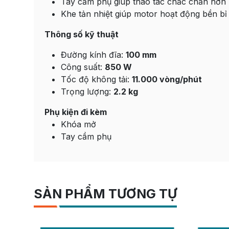
Tay cầm phụ giúp thao tác chắc chắn hơn
Khe tản nhiệt giúp motor hoạt động bền bỉ
Thông số kỹ thuật
Đường kính đĩa:
100 mm
Công suất:
850 W
Tốc độ không tải:
11.000 vòng/phút
Trọng lượng:
2.2 kg
Phụ kiện đi kèm
Khóa mở
Tay cầm phụ
SẢN PHẨM TƯƠNG TỰ