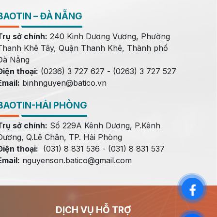
BAOTIN – ĐÀ NẴNG
Trụ sở chính:
240 Kinh Dương Vương, Phường
Thanh Khê Tây, Quận Thanh Khê, Thành phố
Đà Nẵng
Điện thoại:
(0236) 3 727 627 - (0263) 3 727 527
Email:
binhnguyen@batico.vn
BAOTIN-HẢI PHÒNG
Trụ sở chính:
Số 229A Kênh Dương, P.Kênh
Dương, Q.Lê Chân, TP. Hải Phòng
Điện thoại:
(031) 8 831 536 - (031) 8 831 537
Email:
nguyenson.batico@gmail.com
DỊCH VỤ HỖ TRỢ