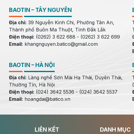
BAOTIN – TÂY NGUYÊN
Địa chỉ:
39 Nguyễn Kinh Chi, Phường Tân An,
Thành phố Buôn Ma Thuột, Tỉnh Đắk Lắk
Điện thoại:
(0262) 3 622 688 - (0262) 3 622 699
Email:
khangnguyen.batico@gmail.com
BAOTIN – HÀ NỘI
Địa chỉ:
Làng nghề Sơn Mài Hạ Thái, Duyên Thái,
Thường Tín, Hà Nội
Điện thoại:
(024) 3642 5536 - (024) 3642 5537
Email:
hoangdai@batico.vn
LIÊN KẾT
DANH MỤC