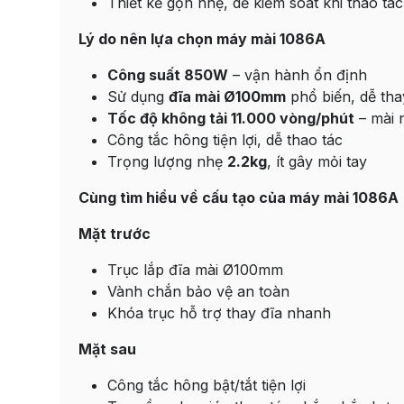
Thiết kế gọn nhẹ, dễ kiểm soát khi thao t
Lý do nên lựa chọn máy mài 1086A
Công suất 850W
– vận hành ổn định
Sử dụng
đĩa mài Ø100mm
phổ biến, dễ tha
Tốc độ không tải 11.000 vòng/phút
– mài 
Công tắc hông tiện lợi, dễ thao tác
Trọng lượng nhẹ
2.2kg
, ít gây mỏi tay
Cùng tìm hiểu về cấu tạo của máy mài 1086A
Mặt trước
Trục lắp đĩa mài Ø100mm
Vành chắn bảo vệ an toàn
Khóa trục hỗ trợ thay đĩa nhanh
Mặt sau
Công tắc hông bật/tắt tiện lợi