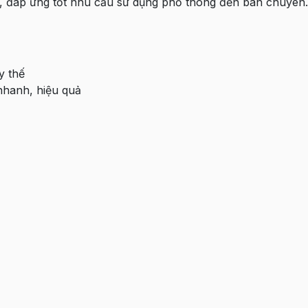
ác, đáp ứng tốt nhu cầu sử dụng phổ thông đến bán chuyên.
y thế
nhanh, hiệu quả