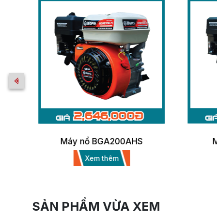
Máy nổ BGA200AHS
Xem thêm
SẢN PHẨM VỪA XEM