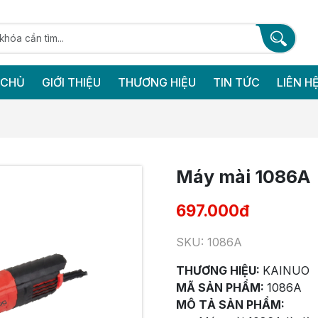
 CHỦ
GIỚI THIỆU
THƯƠNG HIỆU
TIN TỨC
LIÊN H
Máy mài 1086A
697.000đ
SKU: 1086A
THƯƠNG HIỆU:
KAINUO
MÃ SẢN PHẨM:
1086A
MÔ TẢ SẢN PHẨM: