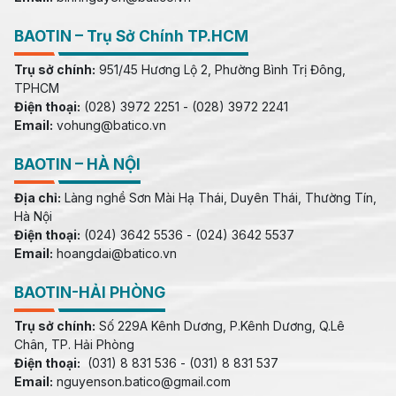
BAOTIN – Trụ Sở Chính TP.HCM
Trụ sở chính:
951/45 Hương Lộ 2, Phường Bình Trị Đông,
TPHCM
Điện thoại:
(028) 3972 2251 - (028) 3972 2241
Email:
vohung@batico.vn
BAOTIN – HÀ NỘI
Địa chỉ:
Làng nghề Sơn Mài Hạ Thái, Duyên Thái, Thường Tín,
Hà Nội
Điện thoại:
(024) 3642 5536 - (024) 3642 5537
Email:
hoangdai@batico.vn
BAOTIN-HẢI PHÒNG
Trụ sở chính:
Số 229A Kênh Dương, P.Kênh Dương, Q.Lê
Chân, TP. Hải Phòng
Điện thoại:
(031) 8 831 536 - (031) 8 831 537
Email:
nguyenson.batico@gmail.com