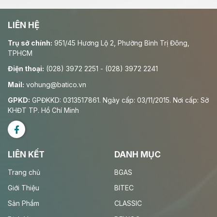
LIÊN HỆ
Trụ sở chính:
951/45 Hương Lộ 2, Phường Bình Trị Đông,
TPHCM
Điện thoại:
(028) 3972 2251 - (028) 3972 2241
Mail:
vohung@batico.vn
GPKD:
GPĐKKD: 0313517861. Ngày cấp: 03/11/2015. Nơi cấp: Sở
KHĐT TP. Hồ Chí Minh
LIÊN KẾT
DANH MỤC
Trang chủ
BGAS
Giới Thiệu
BITEC
Sản Phẩm
CLASSIC