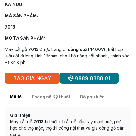
KAINUO
MÃ SẢN PHẨM:
7013
MÔ TẢ SẢN PHẨM:
Máy cắt gỗ
7013
được trang bị
công suất 1400W
, kết hợp
lưỡi cắt đường kính 185mm, cho khả năng cắt nhanh, chính xác
và ổn định.
BÁO GIÁ NGAY
0889 8888 01
Mô tả
Thông số Kỹ thuật
Bộ phụ kiện
Giới thiệu
Máy cắt gỗ
7013
là thiết bị cắt gỗ cầm tay mạnh mẽ, phù
hợp cho thợ mộc, thợ thi công nội thất và gia công gỗ dân
dụng.