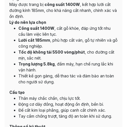
Máy được trang bị
công suất 1400W
, kết hợp lưỡi cắt
đường kính 185mm, cho khả năng cắt nhanh, chính xác và
ổn định.
Lý do nên lựa chọn
Công suất 1400W
, cắt gỗ khỏe, đáp ứng tốt nhu
cầu làm việc liên tục.
Lưỡi cắt 185mm
, phù hợp cắt ván, gỗ tự nhiên và gỗ
công nghiệp.
Tốc độ không tải 5500 vòng/phút
, cho đường cắt
mịn, sắc nét.
Trọng lượng 5.8kg
, đầm máy, hạn chế rung lắc khi
vận hành.
Thiết kế gọn gàng, dễ thao tác và đảm bảo an toàn
cho người sử dụng.
Cấu tạo
Thân máy chắc chắn, chịu lực tốt.
Động cơ dây đồng, hoạt động ổn định, bền bỉ.
Đế cắt kim loại phẳng, giúp canh cắt chính xác.
Tay cầm chống trượt, tăng độ an toàn khi sử dụng.
Thông số kỹ thuật