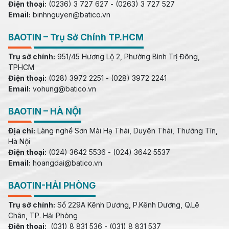
Điện thoại:
(0236) 3 727 627 - (0263) 3 727 527
Email:
binhnguyen@batico.vn
BAOTIN – Trụ Sở Chính TP.HCM
Trụ sở chính:
951/45 Hương Lộ 2, Phường Bình Trị Đông,
TPHCM
Điện thoại:
(028) 3972 2251 - (028) 3972 2241
Email:
vohung@batico.vn
BAOTIN – HÀ NỘI
Địa chỉ:
Làng nghề Sơn Mài Hạ Thái, Duyên Thái, Thường Tín,
Hà Nội
Điện thoại:
(024) 3642 5536 - (024) 3642 5537
Email:
hoangdai@batico.vn
BAOTIN-HẢI PHÒNG
Trụ sở chính:
Số 229A Kênh Dương, P.Kênh Dương, Q.Lê
Chân, TP. Hải Phòng
Điện thoại:
(031) 8 831 536 - (031) 8 831 537