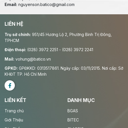
Email:
nguyenson.batico@gmail.com
LIÊN HỆ
Trụ sở chính:
951/45 Hương Lộ 2, Phường Bình Trị Đông,
TPHCM
Điện thoại:
(028) 3972 2251 - (028) 3972 2241
Mail:
vohung@batico.vn
GPKD:
GPĐKKD: 0313517861. Ngày cấp: 03/11/2015. Nơi cấp: Sở
KHĐT TP. Hồ Chí Minh
LIÊN KẾT
DANH MỤC
Trang chủ
BGAS
Giới Thiệu
BITEC