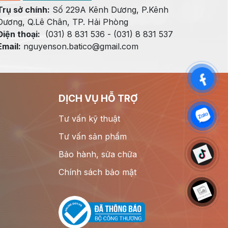
Trụ sở chính:
Số 229A Kênh Dương, P.Kênh
Dương, Q.Lê Chân, TP. Hải Phòng
Điện thoại:
(031) 8 831 536 - (031) 8 831 537
Email:
nguyenson.batico@gmail.com
DỊCH VỤ HỖ TRỢ
Tư vấn kỹ thuật
Tư vấn sản phẩm
Bảo hành, sửa chữa
Chính sách bảo mật