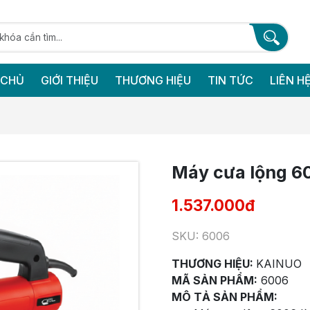
 CHỦ
GIỚI THIỆU
THƯƠNG HIỆU
TIN TỨC
LIÊN H
Máy cưa lộng 6
1.537.000đ
SKU: 6006
THƯƠNG HIỆU:
KAINUO
MÃ SẢN PHẨM:
6006
MÔ TẢ SẢN PHẨM: