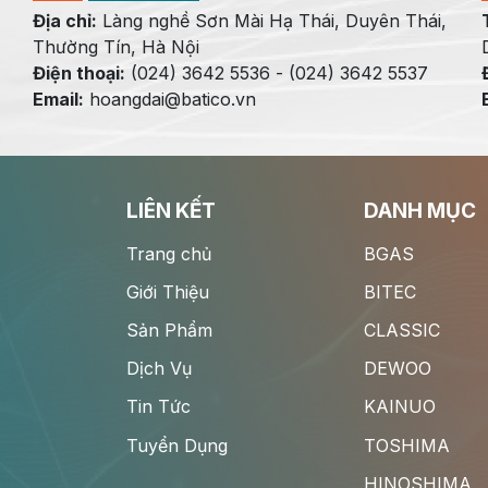
Địa chỉ:
Làng nghề Sơn Mài Hạ Thái, Duyên Thái,
Thường Tín, Hà Nội
Điện thoại:
(024) 3642 5536 - (024) 3642 5537
Email:
hoangdai@batico.vn
LIÊN KẾT
DANH MỤC
Trang chủ
BGAS
Giới Thiệu
BITEC
Sản Phẩm
CLASSIC
Dịch Vụ
DEWOO
Tin Tức
KAINUO
Tuyển Dụng
TOSHIMA
HINOSHIMA