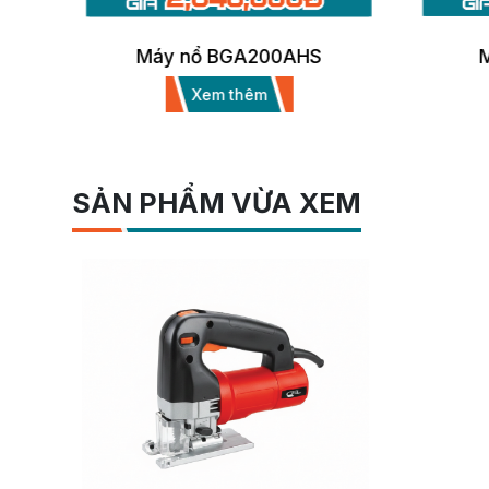
Máy nổ BGA200AHS
Xem thêm
SẢN PHẨM VỪA XEM