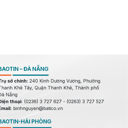
BAOTIN – ĐÀ NẴNG
Trụ sở chính:
240 Kinh Dương Vương, Phường
Thanh Khê Tây, Quận Thanh Khê, Thành phố
Đà Nẵng
Điện thoại:
(0236) 3 727 627 - (0263) 3 727 527
Email:
binhnguyen@batico.vn
BAOTIN-HẢI PHÒNG