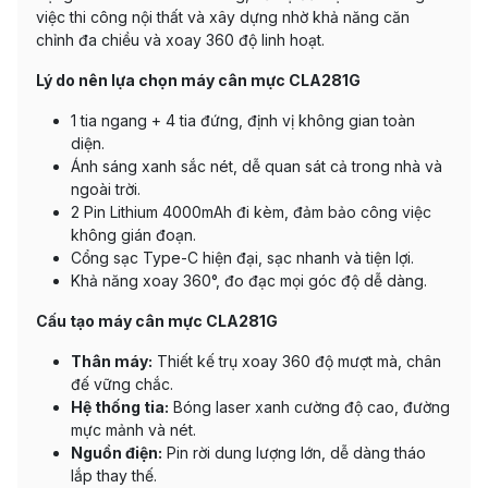
việc thi công nội thất và xây dựng nhờ khả năng căn
chỉnh đa chiều và xoay 360 độ linh hoạt.
Lý do nên lựa chọn máy cân mực CLA281G
1 tia ngang + 4 tia đứng, định vị không gian toàn
diện.
Ánh sáng xanh sắc nét, dễ quan sát cả trong nhà và
ngoài trời.
2 Pin Lithium 4000mAh đi kèm, đảm bảo công việc
không gián đoạn.
Cổng sạc Type-C hiện đại, sạc nhanh và tiện lợi.
Khả năng xoay 360°, đo đạc mọi góc độ dễ dàng.
Cấu tạo máy cân mực CLA281G
Thân máy:
Thiết kế trụ xoay 360 độ mượt mà, chân
đế vững chắc.
Hệ thống tia:
Bóng laser xanh cường độ cao, đường
mực mảnh và nét.
Nguồn điện:
Pin rời dung lượng lớn, dễ dàng tháo
lắp thay thế.