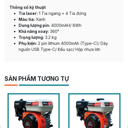
Thông số kỹ thuật
Tia laser:
1 Tia ngang + 4 Tia đứng
Màu tia:
Xanh
Dung lượng pin:
4000mAH/ 8Wh
Khả năng xoay:
360°
Trọng lượng:
3.2 kg
Phụ kiện:
2 pin lithium 4000mAh (Type-C)/ Dây
nguồn USB Type-C/ Đầu sạc/ Hộp nhựa lớn
SẢN PHẨM TƯƠNG TỰ