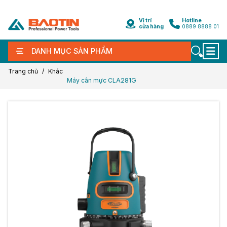
Vị trí
Hotline
cửa hàng
0889 8888 01
DANH MỤC SẢN PHẨM
Trang chủ
Khác
Máy cân mực CLA281G