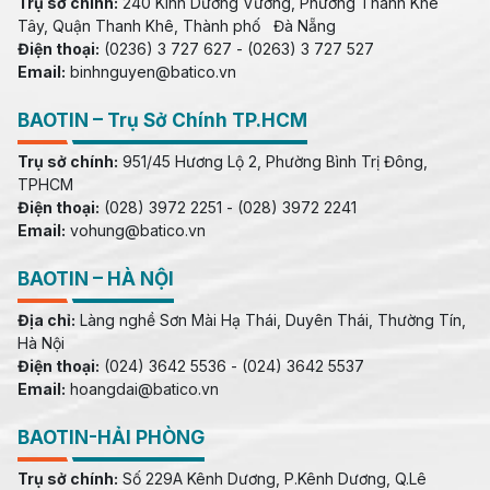
Trụ sở chính:
240 Kinh Dương Vương, Phường Thanh Khê
Tây, Quận Thanh Khê, Thành phố Đà Nẵng
Điện thoại:
(0236) 3 727 627 - (0263) 3 727 527
Email:
binhnguyen@batico.vn
BAOTIN – Trụ Sở Chính TP.HCM
Trụ sở chính:
951/45 Hương Lộ 2, Phường Bình Trị Đông,
TPHCM
Điện thoại:
(028) 3972 2251 - (028) 3972 2241
Email:
vohung@batico.vn
BAOTIN – HÀ NỘI
Địa chỉ:
Làng nghề Sơn Mài Hạ Thái, Duyên Thái, Thường Tín,
Hà Nội
Điện thoại:
(024) 3642 5536 - (024) 3642 5537
Email:
hoangdai@batico.vn
BAOTIN-HẢI PHÒNG
Trụ sở chính:
Số 229A Kênh Dương, P.Kênh Dương, Q.Lê