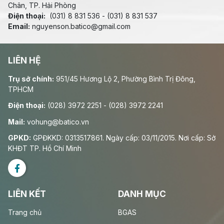
Chân, TP. Hải Phòng
Điện thoại:
(031) 8 831 536 - (031) 8 831 537
Email:
nguyenson.batico@gmail.com
LIÊN HỆ
Trụ sở chính:
951/45 Hương Lộ 2, Phường Bình Trị Đông,
TPHCM
Điện thoại:
(028) 3972 2251 - (028) 3972 2241
Mail:
vohung@batico.vn
GPKD:
GPĐKKD: 0313517861. Ngày cấp: 03/11/2015. Nơi cấp: Sở
KHĐT TP. Hồ Chí Minh
LIÊN KẾT
DANH MỤC
Trang chủ
BGAS