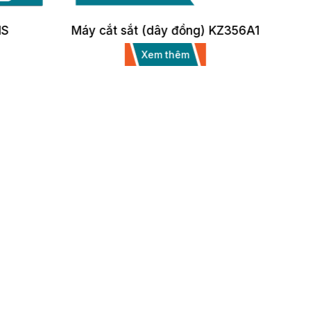
) KZ356A1
Máy đục KZ0810D
Xem thêm