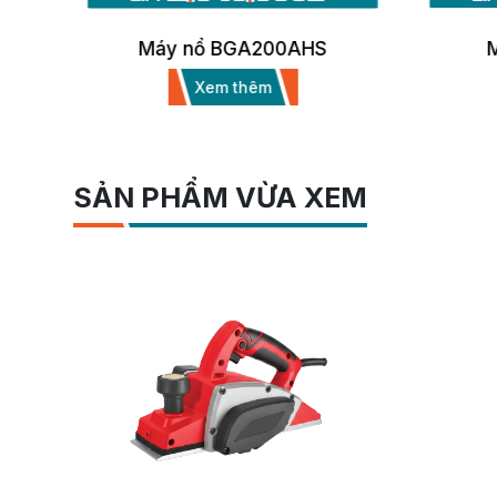
Máy nổ BGA200AS
Xem thêm
SẢN PHẨM VỪA XEM