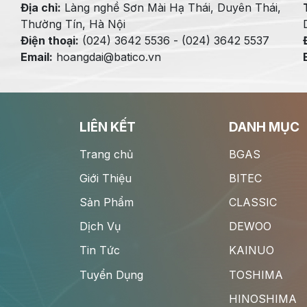
Địa chỉ:
Làng nghề Sơn Mài Hạ Thái, Duyên Thái,
Thường Tín, Hà Nội
Điện thoại:
(024) 3642 5536 - (024) 3642 5537
Email:
hoangdai@batico.vn
LIÊN KẾT
DANH MỤC
Trang chủ
BGAS
Giới Thiệu
BITEC
Sản Phẩm
CLASSIC
Dịch Vụ
DEWOO
Tin Tức
KAINUO
Tuyển Dụng
TOSHIMA
HINOSHIMA