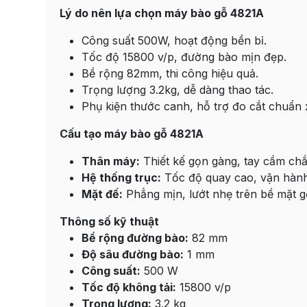
Lý do nên lựa chọn máy bào gỗ 4821A
Công suất 500W, hoạt động bền bỉ.
Tốc độ 15800 v/p, đường bào mịn đẹp.
Bề rộng 82mm, thi công hiệu quả.
Trọng lượng 3.2kg, dễ dàng thao tác.
Phụ kiện thước canh, hỗ trợ đo cắt chuẩn 
Cấu tạo máy bào gỗ 4821A
Thân máy:
Thiết kế gọn gàng, tay cầm chắ
Hệ thống trục:
Tốc độ quay cao, vận hành
Mặt đế:
Phẳng mịn, lướt nhẹ trên bề mặt g
Thông số kỹ thuật
Bề rộng đường bào:
82 mm
Độ sâu đường bào:
1 mm
Công suất:
500 W
Tốc độ không tải:
15800 v/p
Trọng lượng:
3.2 kg