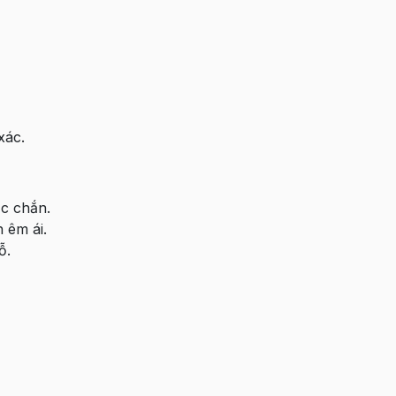
xác.
c chắn.
 êm ái.
ỗ.