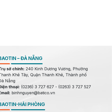
BAOTIN – ĐÀ NẴNG
Trụ sở chính:
240 Kinh Dương Vương, Phường
Thanh Khê Tây, Quận Thanh Khê, Thành phố
Đà Nẵng
Điện thoại:
(0236) 3 727 627 - (0263) 3 727 527
Email:
binhnguyen@batico.vn
BAOTIN-HẢI PHÒNG