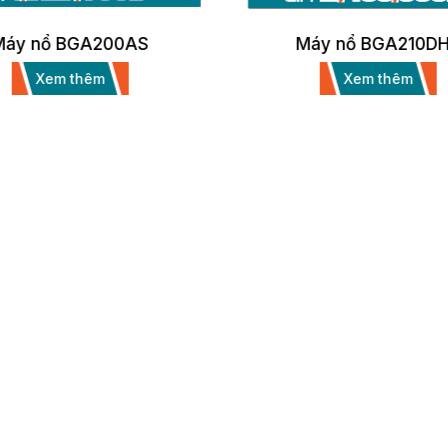
Máy nổ BGA210DHS
Máy cắt sắt (dây đồng
Xem thêm
Xem thêm