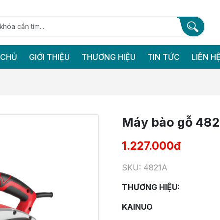
 CHỦ
GIỚI THIỆU
THƯƠNG HIỆU
TIN TỨC
LIÊN H
Máy bào gỗ 48
1.227.000đ
SKU: 4821A
THƯƠNG HIỆU:
KAINUO