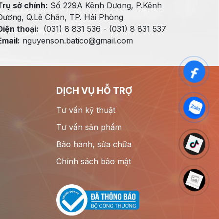
Trụ sở chính:
Số 229A Kênh Dương, P.Kênh
Dương, Q.Lê Chân, TP. Hải Phòng
Điện thoại:
(031) 8 831 536 - (031) 8 831 537
Email:
nguyenson.batico@gmail.com
DỊCH VỤ HỖ TRỢ
Tư vấn kỹ thuật
Tư vấn sản phẩm
Bảo hành, sửa chữa
Chính sách bảo mật