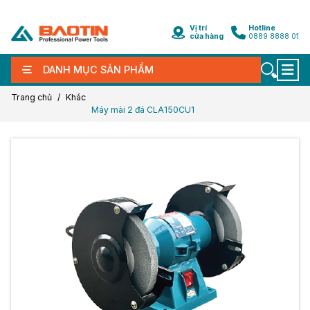
Vị trí
Hotline
cửa hàng
0889 8888 01
DANH MỤC SẢN PHẨM
Trang chủ
Khác
Máy mài 2 đá CLA150CU1