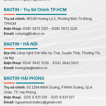
BAOTIN – Trụ Sở Chính TP.HCM
Trụ sở chính:
951/45 Hương Lộ 2, Phường Bình Trị Đông,
TPHCM
Điện thoại:
(028) 3972 2251 - (028) 3972 2241
Email:
vohung@batico.vn
BAOTIN – HÀ NỘI
Địa chỉ:
Làng nghề Sơn Mài Hạ Thái, Duyên Thái, Thường Tín,
Hà Nội
Điện thoại:
(024) 3642 5536 - (024) 3642 5537
Email:
hoangdai@batico.vn
BAOTIN-HẢI PHÒNG
Trụ sở chính:
Số 229A Kênh Dương, P.Kênh Dương, Q.Lê
Chân, TP. Hải Phòng
Điện thoại:
(031) 8 831 536 - (031) 8 831 537
Email:
nguyenson.batico@gmail.com