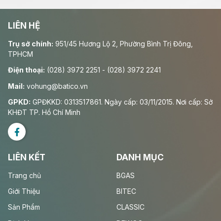
LIÊN HỆ
Trụ sở chính:
951/45 Hương Lộ 2, Phường Bình Trị Đông,
TPHCM
Điện thoại:
(028) 3972 2251 - (028) 3972 2241
Mail:
vohung@batico.vn
GPKD:
GPĐKKD: 0313517861. Ngày cấp: 03/11/2015. Nơi cấp: Sở
KHĐT TP. Hồ Chí Minh
LIÊN KẾT
DANH MỤC
Trang chủ
BGAS
Giới Thiệu
BITEC
Sản Phẩm
CLASSIC