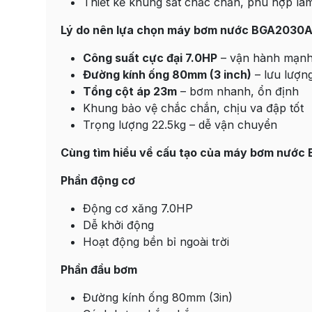
Thiết kế khung sắt chắc chắn, phù hợp làm 
Lý do nên lựa chọn máy bơm nước BGA2030
Công suất cực đại 7.0HP
– vận hành mạn
Đường kính ống 80mm (3 inch)
– lưu lượn
Tổng cột áp 23m
– bơm nhanh, ổn định
Khung bảo vệ chắc chắn, chịu va đập tốt
Trọng lượng 22.5kg – dễ vận chuyển
Cùng tìm hiểu về cấu tạo của máy bơm nướ
Phần động cơ
Động cơ xăng 7.0HP
Dễ khởi động
Hoạt động bền bỉ ngoài trời
Phần đầu bơm
Đường kính ống 80mm (3in)