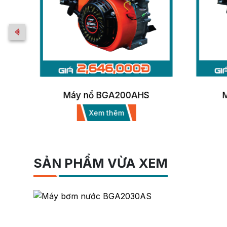
Máy nổ BGA200AHS
Má
Xem thêm
SẢN PHẨM VỪA XEM