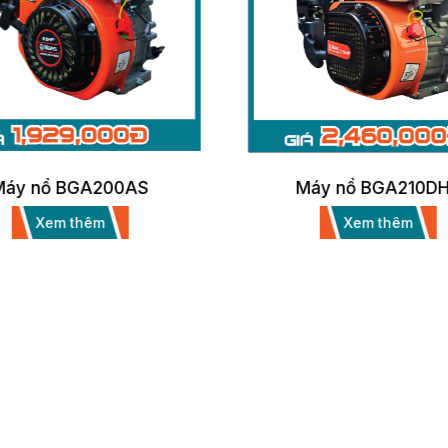
y nổ BGA200AS
Máy nổ BGA210DHS
Xem thêm
Xem thêm