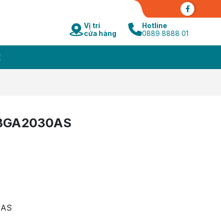
Vị trí
Hotline
cửa hàng
0889 8888 01
Ệ
 BGA2030AS
0AS