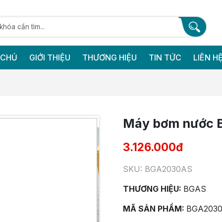
 CHỦ
GIỚI THIỆU
THƯƠNG HIỆU
TIN TỨC
LIÊN H
Máy bơm nước
3.126.000đ
SKU: BGA2030AS
THƯƠNG HIỆU:
BGAS
MÃ SẢN PHẨM:
BGA203