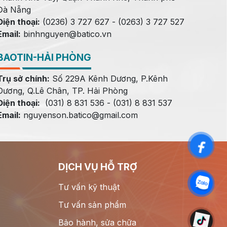
Đà Nẵng
Điện thoại:
(0236) 3 727 627 - (0263) 3 727 527
Email:
binhnguyen@batico.vn
BAOTIN-HẢI PHÒNG
Trụ sở chính:
Số 229A Kênh Dương, P.Kênh
Dương, Q.Lê Chân, TP. Hải Phòng
Điện thoại:
(031) 8 831 536 - (031) 8 831 537
Email:
nguyenson.batico@gmail.com
DỊCH VỤ HỖ TRỢ
Tư vấn kỹ thuật
Tư vấn sản phẩm
Bảo hành, sửa chữa