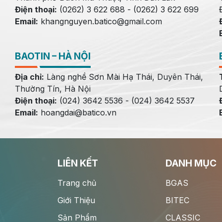
Điện thoại:
(0262) 3 622 688 - (0262) 3 622 699
Email:
khangnguyen.batico@gmail.com
BAOTIN – HÀ NỘI
Địa chỉ:
Làng nghề Sơn Mài Hạ Thái, Duyên Thái,
Thường Tín, Hà Nội
Điện thoại:
(024) 3642 5536 - (024) 3642 5537
Email:
hoangdai@batico.vn
LIÊN KẾT
DANH MỤC
Trang chủ
BGAS
Giới Thiệu
BITEC
Sản Phẩm
CLASSIC