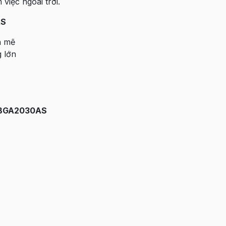
việc ngoài trời.
AS
h mẽ
g lớn
c BGA2030AS