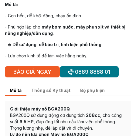
Mô tả:
- Gọn bền, dễ khởi động, chạy ổn định.
- Phù hợp lắp cho
máy bơm nước, máy phun xịt và thiết bị
nông nghiệp/dân dụng
.
=> Dễ sử dụng, dễ bảo trì, linh kiện phổ thông
- Lựa chọn kinh tế để làm việc hằng ngày.
BÁO GIÁ NGAY
0889 8888 01
Mô tả
Thông số Kỹ thuật
Bộ phụ kiện
Giới thiệu máy nổ
BGA200Q
BGA200Q sử dụng động cơ dung tích
208cc
, cho công
suất
6.5 HP
, đáp ứng tốt nhu cầu làm việc phổ thông.
Trọng lượng nhẹ, dễ lắp đặt và di chuyển.
Lý do nên lựa chọn Máy nổ
BGA200Q