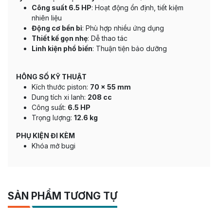
Công suất 6.5 HP
: Hoạt động ổn định, tiết kiệm
nhiên liệu
Động cơ bền bỉ
: Phù hợp nhiều ứng dụng
Thiết kế gọn nhẹ
: Dễ thao tác
Linh kiện phổ biến
: Thuận tiện bảo dưỡng
HÔNG SỐ KỸ THUẬT
Kích thước piston:
70 × 55 mm
Dung tích xi lanh:
208 cc
Công suất:
6.5 HP
Trọng lượng:
12.6 kg
PHỤ KIỆN ĐI KÈM
Khóa mở bugi
SẢN PHẨM TƯƠNG TỰ