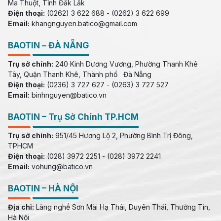
Ma Thuột, Tỉnh Đắk Lắk
Điện thoại:
(0262) 3 622 688 - (0262) 3 622 699
Email:
khangnguyen.batico@gmail.com
BAOTIN – ĐÀ NẴNG
Trụ sở chính:
240 Kinh Dương Vương, Phường Thanh Khê
Tây, Quận Thanh Khê, Thành phố Đà Nẵng
Điện thoại:
(0236) 3 727 627 - (0263) 3 727 527
Email:
binhnguyen@batico.vn
BAOTIN – Trụ Sở Chính TP.HCM
Trụ sở chính:
951/45 Hương Lộ 2, Phường Bình Trị Đông,
TPHCM
Điện thoại:
(028) 3972 2251 - (028) 3972 2241
Email:
vohung@batico.vn
BAOTIN – HÀ NỘI
Địa chỉ:
Làng nghề Sơn Mài Hạ Thái, Duyên Thái, Thường Tín,
Hà Nội