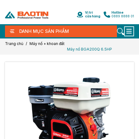
Vị trí
Hotline
cửa hàng
0889 8888 01
DANH MỤC SẢN PHẨM
Trang chủ
Máy nổ + khoan đất
Máy nổ BGA200Q 6.5HP