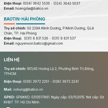
Điện thoại:
(024) 3642 5536 - (024) 3642 5537
Email:
hoangdai@batico.vn
BAOTIN-HẢI PHÒNG
Trụ sở chính:
Số 229A Kênh Dương, P.Kênh Dương, Q.Lê
Chân, TP. Hải Phòng
Điện thoại:
(031) 8 831 536 - (031) 8 831 537
Email:
nguyenson.batico@gmail.com
LIÊN HỆ
Trụ sở chính:
951/45 Hương Lộ 2, Phường Bình Trị Đông,
TPHCM
Điện thoại:
(028) 3972 2251 - (028) 3972 2241
Mail:
vohung@batico.vn
GPKD:
GPĐKKD: 0313517861. Ngày cấp: 03/11/2015. Nơi cấp: Sở
KHĐT TP. Hồ Chí Minh